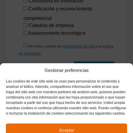
Consultoría en innovación
Certificación y reconocimiento
competencial
Cátedras de empresa
Asesoramiento tecnológico
He leído y acepto las
condiciones de uso
y la
politica
de privacidad
Gestionar preferencias
Las cookies de este sitio web se usan para personalizar el contenido y
analizar el tráfico. Además, compartimos información sobre el uso que
haga del sitio web con nuestros partners de análisis web, quienes pueden
combinarla con otra información que les haya proporcionado o que hayan
recopilado a partir del uso que haya hecho de sus servicios. Usted acepta
Cómo llegar
|
Planos
|
Contacto
nuestras cookies si continúa utilizando nuestro sitio web. Puede configurar
Universitat Politècnica de València © 2026 ·
Tel.
o rechazar la instalación de cookies seleccionando las siguientes casillas.
(+34) 96.387.90.00
jabaloye@eio.upv.es
|
Cookies
|
Protección de
Aceptar