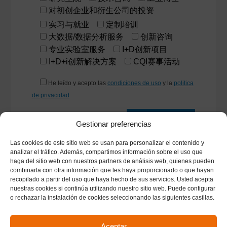
对初创企业和衍生公司的投资
实习与就业
定制培训
大数据/数据分析服务
创新咨询
专业实验室服务
I+D创新项目
I+D+i创新解决方案
CQI赛事活动
He leído y acepto las
condiciones de uso
y la
politica
de privacidad
Gestionar preferencias
Las cookies de este sitio web se usan para personalizar el contenido y
analizar el tráfico. Además, compartimos información sobre el uso que
haga del sitio web con nuestros partners de análisis web, quienes pueden
combinarla con otra información que les haya proporcionado o que hayan
recopilado a partir del uso que haya hecho de sus servicios. Usted acepta
Cómo llegar
|
Planos
|
Contacto
nuestras cookies si continúa utilizando nuestro sitio web. Puede configurar
Universitat Politècnica de València © 2026 ·
Tel.
o rechazar la instalación de cookies seleccionando las siguientes casillas.
(+34) 96.387.90.00
jabaloye@eio.upv.es
|
Cookies
|
Protección de
Aceptar